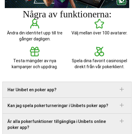
Några av funktionerna:
Ändra din identitet upp till tre
Välj mellan över 100 avatarer.
gånger dagligen.
Testa mängder av nya
Spela dina favorit casinospel
kampanjer och uppdrag.
direkt från vår pokerklient.
Har Unibet en poker app?
Kan jag spela pokerturneringar i Unibets poker app?
Är alla pokerfunktioner tillgängliga i Unibets online
poker app?