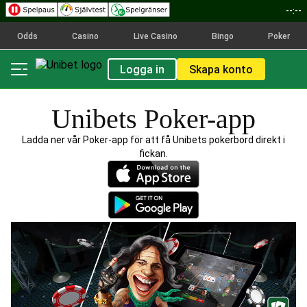
--:--
Odds
Casino
Live Casino
Bingo
Poker
Logga in
Skapa konto
Unibets Poker-app
Ladda ner vår Poker-app för att få Unibets pokerbord direkt i
fickan.