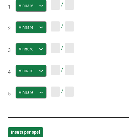
/
1
/
2
/
3
/
4
/
5
Insats per spel