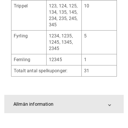
Trippel
123, 124, 125,
10
134, 135, 145,
234, 235, 245,
345
Fyrling
1234, 1235,
5
1245, 1345,
2345
Femling
12345
1
Totalt antal spelkuponger:
31
Allmän information