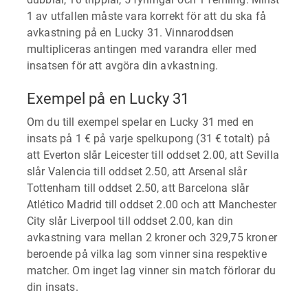
1 av utfallen måste vara korrekt för att du ska få
avkastning på en Lucky 31. Vinnaroddsen
multipliceras antingen med varandra eller med
insatsen för att avgöra din avkastning.
Exempel på en Lucky 31
Om du till exempel spelar en Lucky 31 med en
insats på 1 € på varje spelkupong (31 € totalt) på
att Everton slår Leicester till oddset 2.00, att Sevilla
slår Valencia till oddset 2.50, att Arsenal slår
Tottenham till oddset 2.50, att Barcelona slår
Atlético Madrid till oddset 2.00 och att Manchester
City slår Liverpool till oddset 2.00, kan din
avkastning vara mellan 2 kroner och 329,75 kroner
beroende på vilka lag som vinner sina respektive
matcher. Om inget lag vinner sin match förlorar du
din insats.