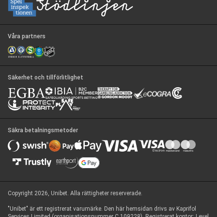
Våra partners
Säkerhet och tillförlitlighet
Säkra betalningsmetoder
Copyright 2026, Unibet. Alla rättigheter reserverade.
"Unibet" är ett registrerat varumärke. Den här hemsidan drivs av Kaprifol
Services Limited (organisationsnummer C 109228). Registrerat kontor: Level