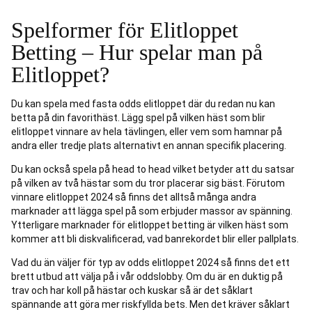
Spelformer för Elitloppet
Betting – Hur spelar man på
Elitloppet?
Du kan spela med fasta odds elitloppet där du redan nu kan
betta på din favorithäst. Lägg spel på vilken häst som blir
elitloppet vinnare av hela tävlingen, eller vem som hamnar på
andra eller tredje plats alternativt en annan specifik placering.
Du kan också spela på head to head vilket betyder att du satsar
på vilken av två hästar som du tror placerar sig bäst. Förutom
vinnare elitloppet 2024 så finns det alltså många andra
marknader att lägga spel på som erbjuder massor av spänning.
Ytterligare marknader för elitloppet betting är vilken häst som
kommer att bli diskvalificerad, vad banrekordet blir eller pallplats.
Vad du än väljer för typ av odds elitloppet 2024 så finns det ett
brett utbud att välja på i vår oddslobby. Om du är en duktig på
trav och har koll på hästar och kuskar så är det såklart
spännande att göra mer riskfyllda bets. Men det kräver såklart