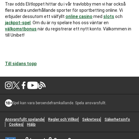
Trav odds Elitloppet hittar du i vår travlobby men vi har också
flera andra underhållande sporter för sportbetting online. Vi
erbjuder dessutom ett välfyllt
online casino
med
slots
och
jackpot-spel
. Om du är ny spelare hos oss väntar en
välkomstbonus
när du registrerar ett nytt konto. Välkommen in
till Unibet!
Till sidans topp
Spel kan vara beroendeframkallande. Spela ansvarsfullt.
Ansvarsfullt spelande
Regler och Villkor
Sekretess
Säkerhetsinfo
Cookies
Hjälp