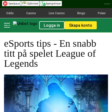
--:--
Odds
Casino
Live Casino
Bingo
Poker
Logga in
Skapa konto
eSports tips - En snabb
titt på spelet League of
Legends