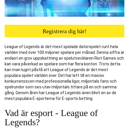
Registrera dig här!
League of Legends är det mest spelade datorspelet runt hela
världen med över 100 miljoner spelare per månad. Denna siffra är
endast en grov uppskattning av spelutvecklaren Riot Games och
kan vara påverkad av spelare som har flera konton. Trots detta
kan man lugnt påstå att League of Legends är det mest
populära spelet världen över. Det har lett till en massiv
konkurrensscen med professionella ligor, miljontals fans och
spelrundor som ses utav miljontals tittare på en och samma
gång. Genom åren har League of Legends även blivit en av de
mest populära E-sporterna för E-sports betting.
Vad är esport - League of
Legends?