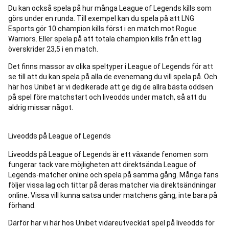
Du kan också spela på hur många League of Legends kills som
görs under en runda. Till exempel kan du spela på att LNG
Esports gör 10 champion kills först i en match mot Rogue
Warriors. Eller spela på att totala champion kills från ett lag
överskrider 23,5 i en match.
Det finns massor av olika speltyper i League of Legends för att
se till att du kan spela på alla de evenemang du vill spela på. Och
här hos Unibet är vi dedikerade att ge dig de allra bästa oddsen
på spel före matchstart och liveodds under match, så att du
aldrig missar något.
Liveodds på League of Legends
Liveodds på League of Legends är ett växande fenomen som
fungerar tack vare möjligheten att direktsända League of
Legends-matcher online och spela på samma gång. Många fans
följer vissa lag och tittar på deras matcher via direktsändningar
online. Vissa vill kunna satsa under matchens gång, inte bara på
förhand.
Därför har vi här hos Unibet vidareutvecklat spel på liveodds för