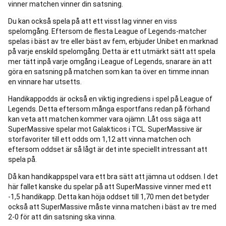
vinner matchen vinner din satsning.
Du kan också spela på att ett visst lag vinner en viss
spelomgång. Eftersom de flesta League of Legends-matcher
spelas i bäst av tre eller bäst av fem, erbjuder Unibet en marknad
på varje enskild spelomgång. Detta är ett utmärkt sätt att spela
mer tätt inpå varje omgång i League of Legends, snarare än att
göra en satsning på matchen som kan ta över en timme innan
en vinnare har utsetts.
Handikappodds är också en viktig ingrediens i spel på League of
Legends. Detta eftersom många esportfans redan på förhand
kan veta att matchen kommer vara ojämn. Låt oss säga att
SuperMassive spelar mot Galakticos i TCL. SuperMassive är
storfavoriter till ett odds om 1,12 att vinna matchen och
eftersom oddset är så lågt är det inte speciellt intressant att
spela på.
Då kan handikappspel vara ett bra sätt att jämna ut oddsen. I det
här fallet kanske du spelar på att SuperMassive vinner med ett
-1,5 handikapp. Detta kan höja oddset till 1,70 men det betyder
också att SuperMassive måste vinna matchen i bäst av tre med
2-0 för att din satsning ska vinna.