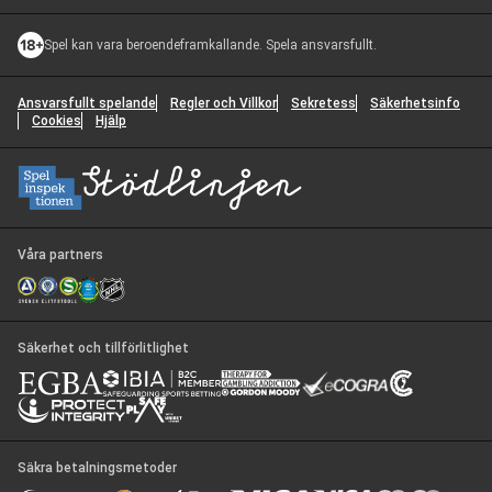
Spel kan vara beroendeframkallande. Spela ansvarsfullt.
Ansvarsfullt spelande
Regler och Villkor
Sekretess
Säkerhetsinfo
Cookies
Hjälp
Våra partners
Säkerhet och tillförlitlighet
Säkra betalningsmetoder