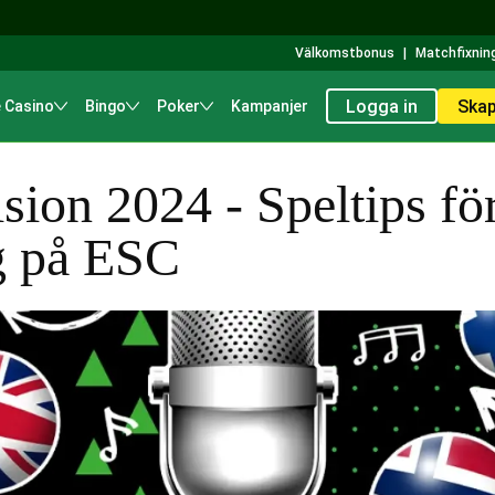
Välkomstbonus
|
Matchfixnin
Logga in
Skap
e Casino
Bingo
Poker
Kampanjer
sion 2024 - Speltips fö
g på ESC