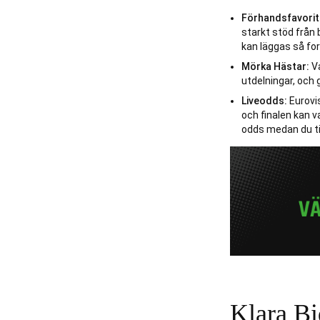
Förhandsfavorit
starkt stöd från 
kan läggas så fort
Mörka Hästar:
Va
utdelningar, och 
Liveodds:
Eurovis
och finalen kan v
odds medan du tit
Klara Bi