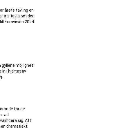
r årets tävling en
r att tävla om den
ill Eurovision 2024.
 gyllene möjlighet
in i hjärtat av
g.
görande för de
n rad
alificera sig. Att
sen dramatiskt.