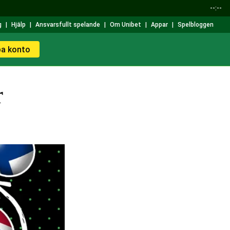
--:--
g
|
Hjälp
|
Ansvarsfullt spelande
|
Om Unibet
|
Appar
|
Spelbloggen
a konto
r