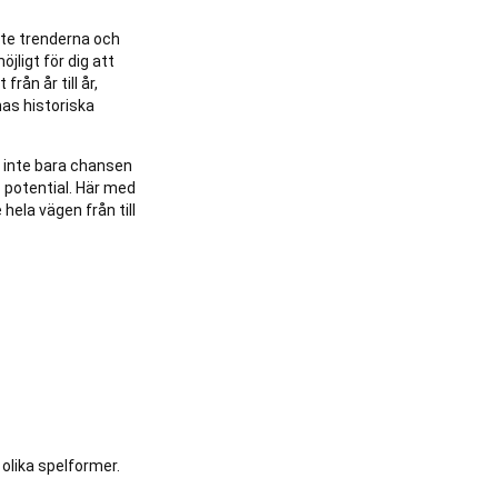
aste trenderna och
jligt för dig att
rån år till år,
nas historiska
r inte bara chansen
 potential. Här med
hela vägen från till
 olika spelformer.