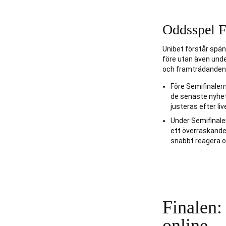
Oddsspel F
Unibet förstår spä
före utan även unde
och framträdandena,
Före Semifinaler
de senaste nyhet
justeras efter l
Under Semifinaler
ett överraskande
snabbt reagera o
Finalen:
online