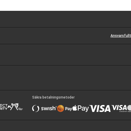
Ansvarsfull
Säkra betalningsmetoder