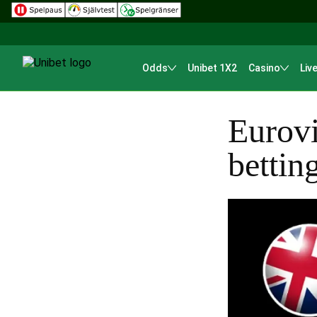
Odds
Unibet 1X2
Casino
Liv
Eurovi
bettin