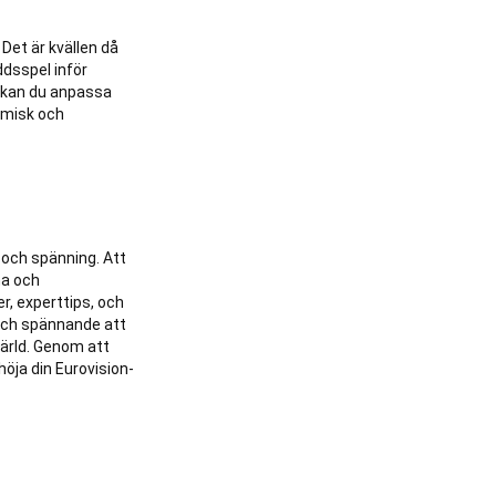
Det är kvällen då
ddsspel inför
n kan du anpassa
amisk och
 och spänning. Att
na och
r, experttips, och
 och spännande att
värld. Genom att
höja din Eurovision-