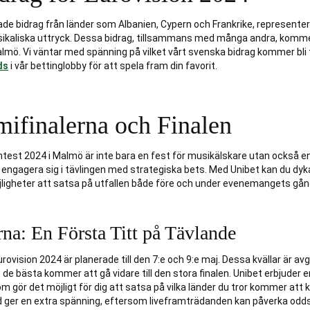
de bidrag från länder som Albanien, Cypern och Frankrike, representera
sikaliska uttryck. Dessa bidrag, tillsammans med många andra, komme
almö. Vi väntar med spänning på vilket vårt svenska bidrag kommer bli t
ds
i vår bettinglobby för att spela fram din favorit.
mifinalerna och Finalen
test 2024 i Malmö är inte bara en fest för musikälskare utan också en
 engagera sig i tävlingen med strategiska bets. Med Unibet kan du dyka 
jligheter att satsa på utfallen både före och under evenemangets gån
na: En Första Titt på Tävlande
rovision 2024 är planerade till den 7:e och 9:e maj. Dessa kvällar är av
de bästa kommer att gå vidare till den stora finalen. Unibet erbjuder e
m gör det möjligt för dig att satsa på vilka länder du tror kommer att kv
tid ger en extra spänning, eftersom liveframträdanden kan påverka odd