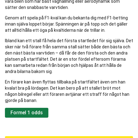
vara bilen som har bäst väghållning eller aerodynamik som
sätter den snabbaste varvtiden.
Genom att spela på F1-kval kan du bekanta dig med F1-betting
innan själva loppet börjar. Spänningen är på topp och det gäller
att alltid hålla ett öga på kvaltiderna när de trillar in.
Ibland kan ett stall få hela det första startledet för sig själva. Det
sker när två förare från samma stall sätter både den bästa och
den näst bästa varvtiden – då får de den första och den andra
platsen på startfältet. Det är en stor fördel eftersom förarna
kan samarbeta redan från början och hjälpas åt att hålla de
andra bilarna bakom sig.
En förare kan även flyttas tillbaka på startfältet även om han
kvalat bra på lördagen. Det kan bero på att stallet bröt mot
någon bilregel eller att föraren avtjänar ett straff för något han
gjorde på banan.
Formel 1 odds