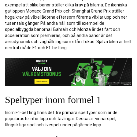
exempel att olika banor ställer olika krav på bilarna. De ikoniska
gatloppen Monaco Grand Prix och Shanghai Grand Prix ställer
höga krav på växellådorna eftersom förarna växlar upp och ner
tusentals gånger. På andra håll som till exempel de
specialbyggda banorna i Bahrain och Monza är det fart och
acceleration som premieras, och på andra banor är det
aerodynamik och väghållning som står i fokus. Själva bilen är helt
central i både F1 och F1-betting.
Speltyper inom formel 1
Inom F1-betting finns det tre primära speltyper som är de
populäraste inför lopp och tävlingar. Dessa är: vinnarspel,
långsiktiga spel och livespel under pågående lopp.