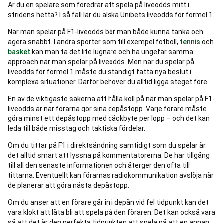
Är du en spelare som föredrar att spela på liveodds mitt i
stridens hetta? I så fall lär du älska Unibets liveodds för formel 1.
När man spelar på F1-liveodds bör man både kunna tänka och
agera snabbt. I andra sporter som till exempel fotboll,
tennis
och
basket
kan man ta det lite lugnare och ha ungefär samma
approach när man spelar på liveodds. Men när du spelar på
liveodds för formel 1 måste du ständigt fatta nya beslut i
komplexa situationer. Därför behöver du alltid ligga steget före.
En av de viktigaste sakerna att hålla koll på när man spelar på F1-
liveodds är när förarna gör sina depåstopp. Varje förare måste
göra minst ett depåstopp med däckbyte per lopp – och det kan
leda till både misstag och taktiska fördelar.
Om du tittar på F1 i direktsändning samtidigt som du spelar är
det alltid smart att lyssna på kommentatorerna. De har tillgång
till all den senaste informationen och återger den ofta till
tittarna. Eventuellt kan förarnas radiokommunikation avslöja när
de planerar att göra nästa depåstopp.
Om du anser att en förare går in i depån vid fel tidpunkt kan det
vara klokt att låta bli att spela på den föraren. Det kan också vara
så att det är den perfekta tidpunkten att spela på att en annan