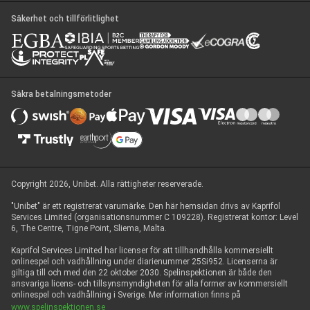
Säkerhet och tillförlitlighet
Säkra betalningsmetoder
Copyright 2026, Unibet. Alla rättigheter reserverade.
"Unibet" är ett registrerat varumärke. Den här hemsidan drivs av Kaprifol
Services Limited (organisationsnummer C 109228). Registrerat kontor: Level
6, The Centre, Tigne Point, Sliema, Malta.
Kaprifol Services Limited har licenser för att tillhandhålla kommersiellt
onlinespel och vadhållning under diarienummer 25Si952. Licenserna är
giltiga till och med den 22 oktober 2030. Spelinspektionen är både den
ansvariga licens- och tillsynsmyndigheten för alla former av kommersiellt
onlinespel och vadhållning i Sverige. Mer information finns på
www.spelinspektionen.se