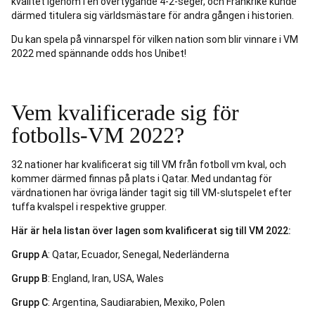
kvalitet igenom i en övertygande 4-2-seger, och Frankrike kunde
därmed titulera sig världsmästare för andra gången i historien.
Du kan spela på vinnarspel för vilken nation som blir vinnare i VM
2022 med spännande odds hos Unibet!
Vem kvalificerade sig för
fotbolls-VM 2022?
32 nationer har kvalificerat sig till VM från fotboll vm kval, och
kommer därmed finnas på plats i Qatar. Med undantag för
värdnationen har övriga länder tagit sig till VM-slutspelet efter
tuffa kvalspel i respektive grupper.
Här är hela listan över lagen som kvalificerat sig till VM 2022:
Grupp A
: Qatar, Ecuador, Senegal, Nederländerna
Grupp B
: England, Iran, USA, Wales
Grupp C
: Argentina, Saudiarabien, Mexiko, Polen