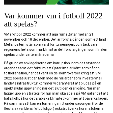
Var kommer vm i fotboll 2022
att spelas?
VM i fotboll 2022 kommer att äga rum i Qatar mellan 21
november och 18 december. Det är första gången som ett land i
Mellanöstern står som värd för turneringen, och tack vare
regionens heta sommarklimat är det första gången som finalen
spelas under vintermånaderna.
På grund av anklagelserna om korruption inom det styrande
organet samt det faktum att Qatar inte är känt som någon
fotbollsnation, har det varit en del kontroverser kring att VM
2022 spelas just där. Men med de miljarder som investerats i
landets infrastruktur kommer vi garanterat att bjudas på en
spektakulär uppvisning när det slutligen drar igång. När man
lägger upp en strategi för hur man ska spela på VM gäller det att
hålla koll på hur det arabiska klimatet kommer att påverka lagen.
På samma sätt kan en turnering mitt under säsongen (för de
flesta av världens fotbollsligor) också påverka hur matcherna