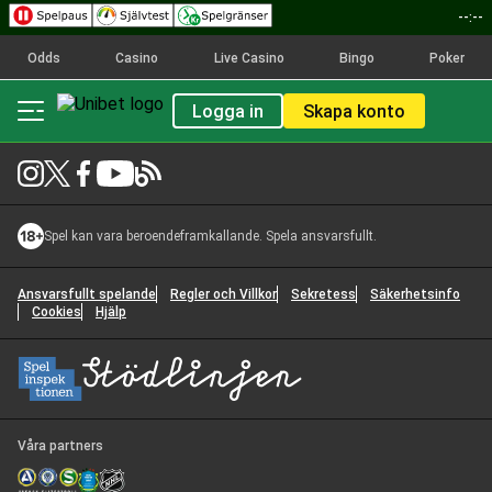
--:--
Odds
Casino
Live Casino
Bingo
Poker
Logga in
Skapa konto
Spel kan vara beroendeframkallande. Spela ansvarsfullt.
Ansvarsfullt spelande
Regler och Villkor
Sekretess
Säkerhetsinfo
Cookies
Hjälp
Våra partners