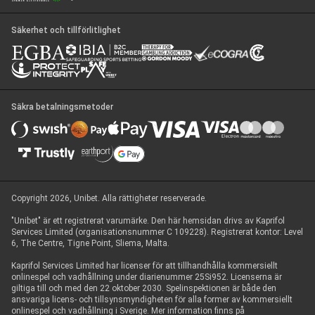
Säkerhet och tillförlitlighet
Säkra betalningsmetoder
Copyright 2026, Unibet. Alla rättigheter reserverade.
"Unibet" är ett registrerat varumärke. Den här hemsidan drivs av Kaprifol
Services Limited (organisationsnummer C 109228). Registrerat kontor: Level
6, The Centre, Tigne Point, Sliema, Malta.
Kaprifol Services Limited har licenser för att tillhandhålla kommersiellt
onlinespel och vadhållning under diarienummer 25Si952. Licenserna är
giltiga till och med den 22 oktober 2030. Spelinspektionen är både den
ansvariga licens- och tillsynsmyndigheten för alla former av kommersiellt
onlinespel och vadhållning i Sverige. Mer information finns på