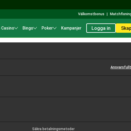
Välkomstbonus
|
Matchfixnin
Logga in
Skap
e Casino
Bingo
Poker
Kampanjer
Ansvarsfull
Säkra betalningsmetoder