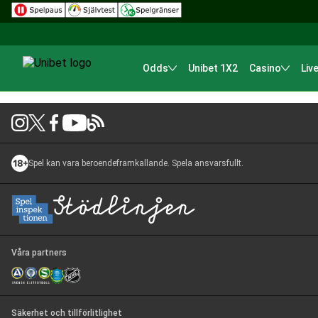
Odds
Unibet 1X2
Casino
Liv
Spel kan vara beroendeframkallande. Spela ansvarsfullt.
Våra partners
Säkerhet och tillförlitlighet