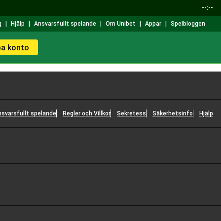
--:--
g
|
Hjälp
|
Ansvarsfullt spelande
|
Om Unibet
|
Appar
|
Spelbloggen
a konto
svarsfullt spelande
Regler och Villkor
Sekretess
Säkerhetsinfo
Hjälp