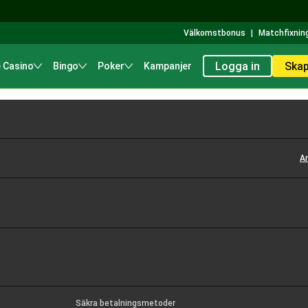
Välkomstbonus
|
Matchfixnin
Logga in
Skap
e Casino
Bingo
Poker
Kampanjer
An
Säkra betalningsmetoder