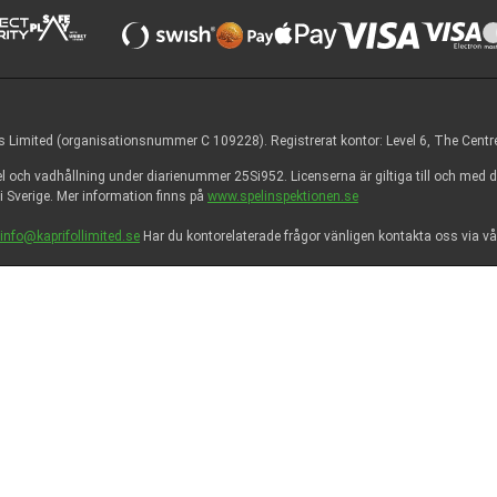
ces Limited (organisationsnummer C 109228). Registrerat kontor: Level 6, The Centre
spel och vadhållning under diarienummer 25Si952. Licenserna är giltiga till och med
i Sverige. Mer information finns på
www.spelinspektionen.se
info@kaprifollimited.se
Har du kontorelaterade frågor vänligen kontakta oss via vå