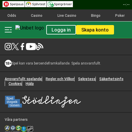
--:--
Odds
Casino
Live Casino
Bingo
Poker
Logga in
Skapa konto
Spel kan vara beroendeframkallande. Spela ansvarsfullt.
Ansvarsfullt spelande
Regler och Villkor
Sekretess
Säkerhetsinfo
Cookies
Hjälp
Våra partners