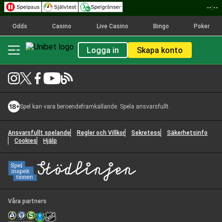
--:--
Odds
Casino
Live Casino
Bingo
Poker
Logga in
Skapa konto
Spel kan vara beroendeframkallande. Spela ansvarsfullt.
Ansvarsfullt spelande
Regler och Villkor
Sekretess
Säkerhetsinfo
Cookies
Hjälp
Våra partners