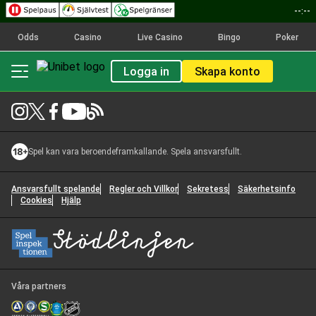
--:--
Odds
Casino
Live Casino
Bingo
Poker
Logga in
Skapa konto
Spel kan vara beroendeframkallande. Spela ansvarsfullt.
Ansvarsfullt spelande
Regler och Villkor
Sekretess
Säkerhetsinfo
Cookies
Hjälp
Våra partners