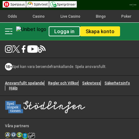
--:--
Odds
Casino
Live Casino
Bingo
Poker
Logga in
Skapa konto
Spel kan vara beroendeframkallande. Spela ansvarsfullt.
Ansvarsfullt spelande
Regler och Villkor
Sekretess
Säkerhetsinfo
Hjälp
Våra partners