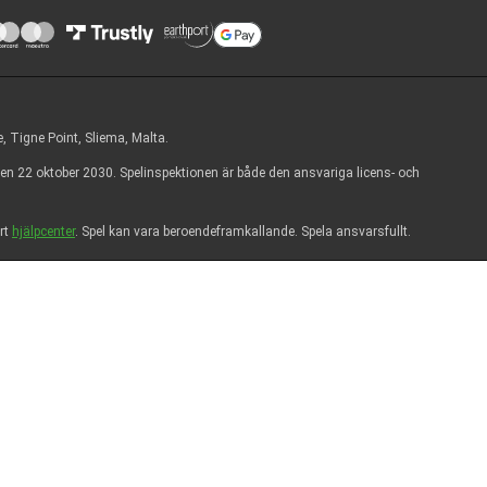
, Tigne Point, Sliema, Malta.
 den 22 oktober 2030. Spelinspektionen är både den ansvariga licens- och
rt
hjälpcenter
. Spel kan vara beroendeframkallande. Spela ansvarsfullt.