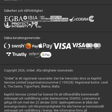
Säkerhet och tillförlitlighet
Säkra betalningsmetoder
Copyright 2026, Unibet. Alla rättigheter reserverade.
"Unibet" är ett registrerat varumärke. Den här hemsidan drivs av Kaprifol
Services Limited (organisationsnummer C 109228). Registrerat kontor: Level
6, The Centre, Tigne Point, Sliema, Malta.
Kaprifol Services Limited har licenser för att tillhandhålla kommersiellt
onlinespel och vadhållning under diarienummer 25Si952. Licenserna är
giltiga till och med den 22 oktober 2030. Spelinspektionen är både den
ansvariga licens- och tillsynsmyndigheten för alla former av kommersiellt
onlinespel och vadhållning i Sverige. Mer information finns på