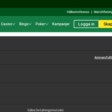
Välkomstbonus
|
Matchfixnin
Logga in
Skap
e Casino
Bingo
Poker
Kampanjer
Ansvarsfull
Säkra betalningsmetoder