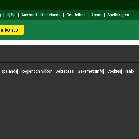
--:--
g
|
Hjälp
|
Ansvarsfullt spelande
|
Om Unibet
|
Appar
|
Spelbloggen
a konto
t spelande
Regler och Villkor
Sekretess
Säkerhetsinfo
Cookies
Hjälp