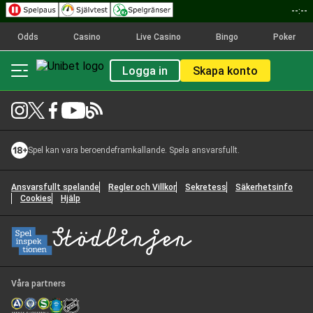
--:--
Odds
Casino
Live Casino
Bingo
Poker
Logga in
Skapa konto
Spel kan vara beroendeframkallande. Spela ansvarsfullt.
Ansvarsfullt spelande
Regler och Villkor
Sekretess
Säkerhetsinfo
Cookies
Hjälp
Våra partners