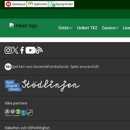
Odds
Unibet 1X2
Casino
Liv
Spel kan vara beroendeframkallande. Spela ansvarsfullt.
Våra partners
Säkerhet och tillförlitlighet