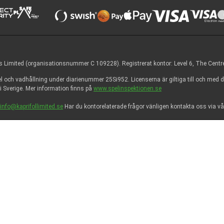
ces Limited (organisationsnummer C 109228). Registrerat kontor: Level 6, The Centre
spel och vadhållning under diarienummer 25Si952. Licenserna är giltiga till och med
i Sverige. Mer information finns på
www.spelinspektionen.se
info@kaprifollimited.se
Har du kontorelaterade frågor vänligen kontakta oss via vå