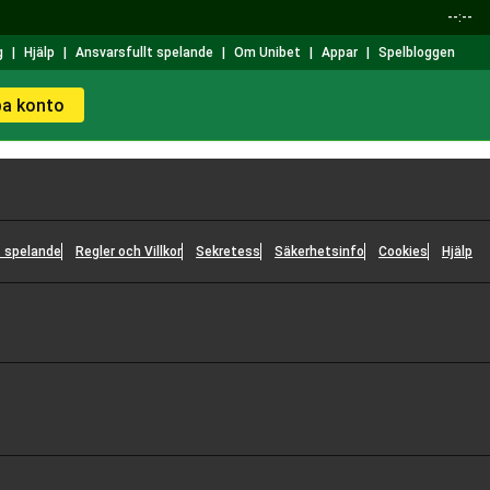
--:--
g
|
Hjälp
|
Ansvarsfullt spelande
|
Om Unibet
|
Appar
|
Spelbloggen
a konto
t spelande
Regler och Villkor
Sekretess
Säkerhetsinfo
Cookies
Hjälp