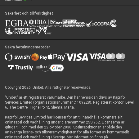
Säkerhet och tillförlitlighet
Säkra betalningsmetoder
Copyright 2026, Unibet. Alla rättigheter reserverade.
"Unibet" är ett registrerat varumärke. Den här hemsidan drivs av Kaprifol
Services Limited (organisationsnummer C 109228). Registrerat kontor: Level
6, The Centre, Tigne Point, Sliema, Malta.
Kaprifol Services Limited har licenser för att tillhandhålla kommersiellt
onlinespel och vadhållning under diarienummer 25Si952. Licenserna är
giltiga till och med den 22 oktober 2030. Spelinspektionen är både den
ansvariga licens- och tillsynsmyndigheten för alla former av kommersiellt
onlinespel och vadhållning i Sverige. Mer information finns på