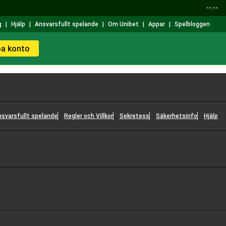
--:--
g
|
Hjälp
|
Ansvarsfullt spelande
|
Om Unibet
|
Appar
|
Spelbloggen
a konto
svarsfullt spelande
Regler och Villkor
Sekretess
Säkerhetsinfo
Hjälp