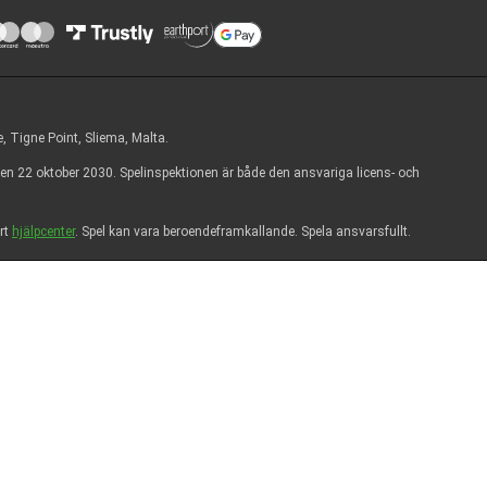
, Tigne Point, Sliema, Malta.
 den 22 oktober 2030. Spelinspektionen är både den ansvariga licens- och
rt
hjälpcenter
. Spel kan vara beroendeframkallande. Spela ansvarsfullt.