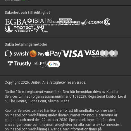
Säkerhet och tillförlitlighet
Säkra betalningsmetoder
Copyright 2026, Unibet. Alla rättigheter reserverade.
"Unibet" är ett registrerat varumärke. Den här hemsidan drivs av Kaprifol
Services Limited (organisationsnummer C 109228). Registrerat kontor: Level
6, The Centre, Tigne Point, Sliema, Malta.
Kaprifol Services Limited har licenser för att tillhandhålla kommersiellt
onlinespel och vadhållning under diarienummer 25Si952. Licenserna är
giltiga till och med den 22 oktober 2030. Spelinspektionen är både den
ansvariga licens- och tillsynsmyndigheten för alla former av kommersiellt
onlinespel och vadhållning i Sverige. Mer information finns på