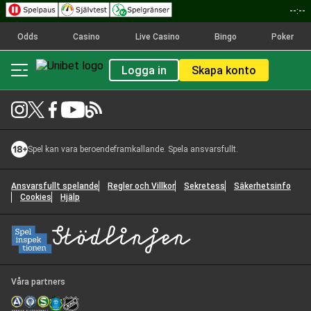
--:--
Odds
Casino
Live Casino
Bingo
Poker
Logga in
Skapa konto
Spel kan vara beroendeframkallande. Spela ansvarsfullt.
Ansvarsfullt spelande
Regler och Villkor
Sekretess
Säkerhetsinfo
Cookies
Hjälp
Våra partners