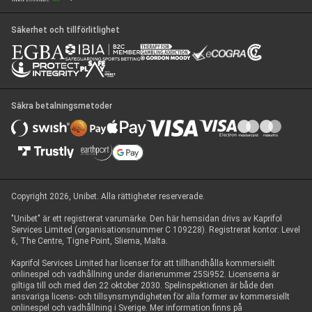
Säkerhet och tillförlitlighet
Säkra betalningsmetoder
Copyright 2026, Unibet. Alla rättigheter reserverade.
"Unibet" är ett registrerat varumärke. Den här hemsidan drivs av Kaprifol
Services Limited (organisationsnummer C 109228). Registrerat kontor: Level
6, The Centre, Tigne Point, Sliema, Malta.
Kaprifol Services Limited har licenser för att tillhandhålla kommersiellt
onlinespel och vadhållning under diarienummer 25Si952. Licenserna är
giltiga till och med den 22 oktober 2030. Spelinspektionen är både den
ansvariga licens- och tillsynsmyndigheten för alla former av kommersiellt
onlinespel och vadhållning i Sverige. Mer information finns på