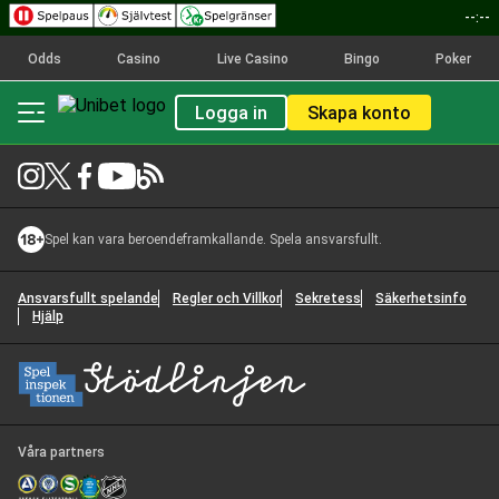
--:--
Odds
Casino
Live Casino
Bingo
Poker
Logga in
Skapa konto
Spel kan vara beroendeframkallande. Spela ansvarsfullt.
Ansvarsfullt spelande
Regler och Villkor
Sekretess
Säkerhetsinfo
Hjälp
Våra partners