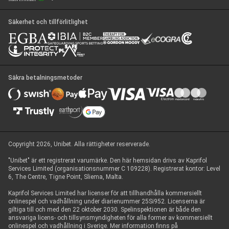
Säkerhet och tillförlitlighet
Säkra betalningsmetoder
Copyright 2026, Unibet. Alla rättigheter reserverade.
"Unibet" är ett registrerat varumärke. Den här hemsidan drivs av Kaprifol
Services Limited (organisationsnummer C 109228). Registrerat kontor: Level
6, The Centre, Tigne Point, Sliema, Malta.
Kaprifol Services Limited har licenser för att tillhandhålla kommersiellt
onlinespel och vadhållning under diarienummer 25Si952. Licenserna är
giltiga till och med den 22 oktober 2030. Spelinspektionen är både den
ansvariga licens- och tillsynsmyndigheten för alla former av kommersiellt
onlinespel och vadhållning i Sverige. Mer information finns på