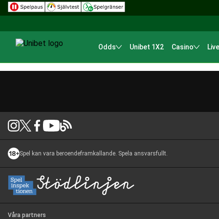
Odds
Unibet 1X2
Casino
Liv
Spel kan vara beroendeframkallande. Spela ansvarsfullt.
Våra partners