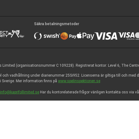
Säkra betalningsmetoder
ces Limited (organisationsnummer C 109228). Registrerat kontor: Level 6, The Centre
spel och vadhållning under diarienummer 25Si952. Licenserna är giltiga till och med
i Sverige. Mer information finns på
www.spelinspektionen.se
info@kaprifollimited.se
Har du kontorelaterade frågor vänligen kontakta oss via vå