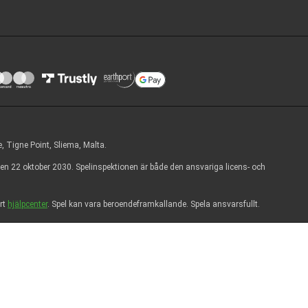
, Tigne Point, Sliema, Malta.
 den 22 oktober 2030. Spelinspektionen är både den ansvariga licens- och
rt
hjälpcenter
. Spel kan vara beroendeframkallande. Spela ansvarsfullt.