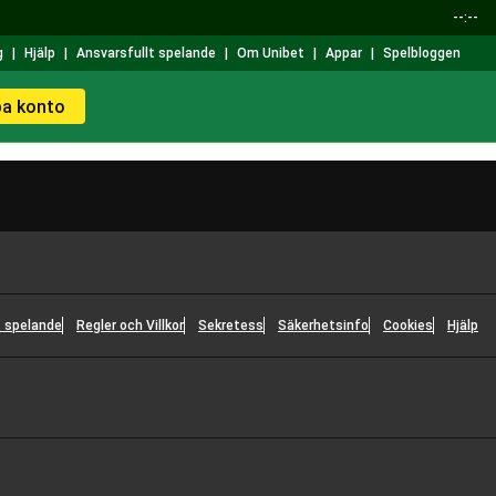
--:--
g
|
Hjälp
|
Ansvarsfullt spelande
|
Om Unibet
|
Appar
|
Spelbloggen
a konto
t spelande
Regler och Villkor
Sekretess
Säkerhetsinfo
Cookies
Hjälp