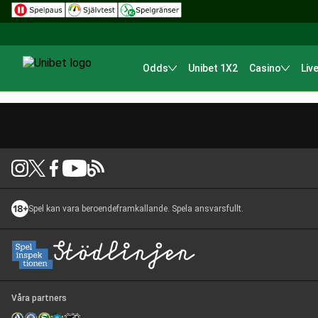
Odds
Unibet 1X2
Casino
Liv
Spel kan vara beroendeframkallande. Spela ansvarsfullt.
Våra partners