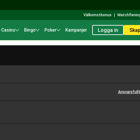
Välkomstbonus
|
Matchfixnin
Logga in
Skap
e Casino
Bingo
Poker
Kampanjer
Ansvarsfull