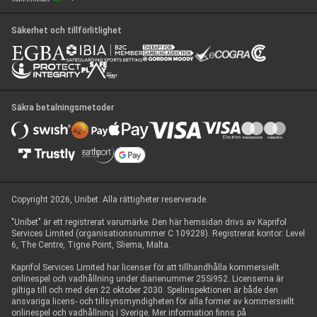
Säkerhet och tillförlitlighet
Säkra betalningsmetoder
Copyright 2026, Unibet. Alla rättigheter reserverade.
"Unibet" är ett registrerat varumärke. Den här hemsidan drivs av Kaprifol
Services Limited (organisationsnummer C 109228). Registrerat kontor: Level
6, The Centre, Tigne Point, Sliema, Malta.
Kaprifol Services Limited har licenser för att tillhandhålla kommersiellt
onlinespel och vadhållning under diarienummer 25Si952. Licenserna är
giltiga till och med den 22 oktober 2030. Spelinspektionen är både den
ansvariga licens- och tillsynsmyndigheten för alla former av kommersiellt
onlinespel och vadhållning i Sverige. Mer information finns på