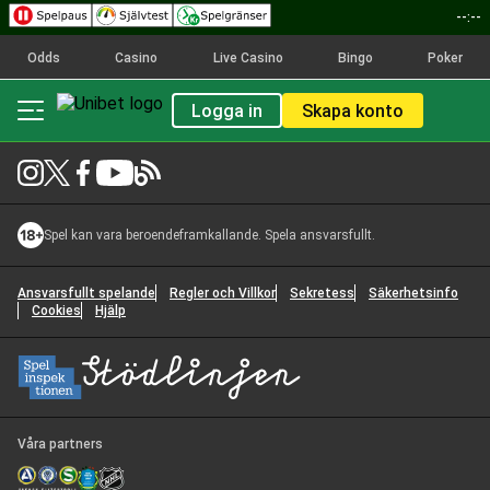
--:--
Odds
Casino
Live Casino
Bingo
Poker
Logga in
Skapa konto
Spel kan vara beroendeframkallande. Spela ansvarsfullt.
Ansvarsfullt spelande
Regler och Villkor
Sekretess
Säkerhetsinfo
Cookies
Hjälp
Våra partners