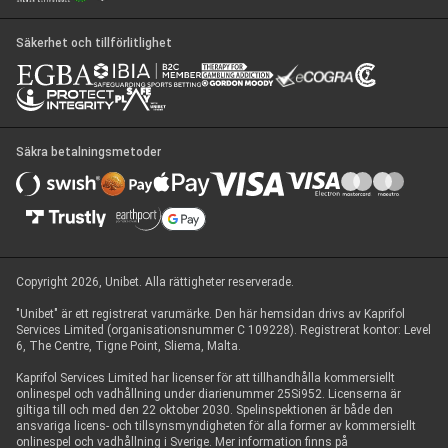
Säkerhet och tillförlitlighet
Säkra betalningsmetoder
Copyright 2026, Unibet. Alla rättigheter reserverade.
"Unibet" är ett registrerat varumärke. Den här hemsidan drivs av Kaprifol
Services Limited (organisationsnummer C 109228). Registrerat kontor: Level
6, The Centre, Tigne Point, Sliema, Malta.
Kaprifol Services Limited har licenser för att tillhandhålla kommersiellt
onlinespel och vadhållning under diarienummer 25Si952. Licenserna är
giltiga till och med den 22 oktober 2030. Spelinspektionen är både den
ansvariga licens- och tillsynsmyndigheten för alla former av kommersiellt
onlinespel och vadhållning i Sverige. Mer information finns på