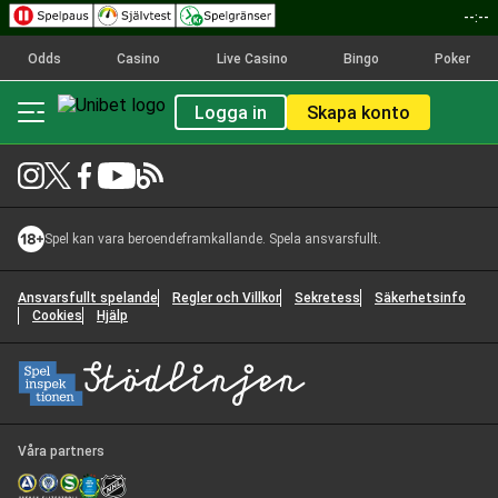
--:--
Odds
Casino
Live Casino
Bingo
Poker
Logga in
Skapa konto
Spel kan vara beroendeframkallande. Spela ansvarsfullt.
Ansvarsfullt spelande
Regler och Villkor
Sekretess
Säkerhetsinfo
Cookies
Hjälp
Våra partners