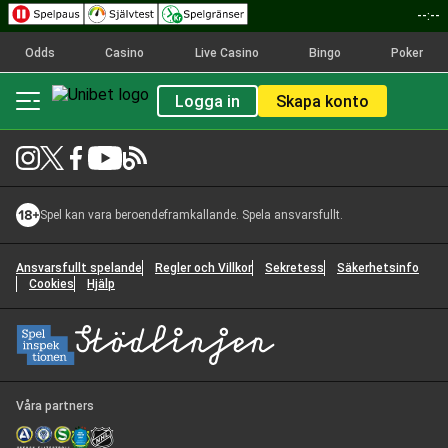
--:--
Odds
Casino
Live Casino
Bingo
Poker
Logga in
Skapa konto
Spel kan vara beroendeframkallande. Spela ansvarsfullt.
Ansvarsfullt spelande
Regler och Villkor
Sekretess
Säkerhetsinfo
Cookies
Hjälp
Våra partners