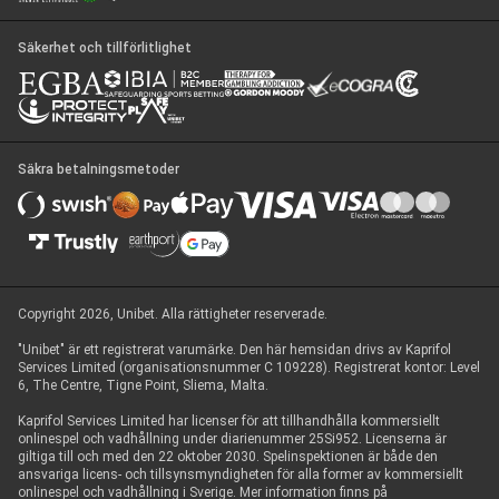
Säkerhet och tillförlitlighet
Säkra betalningsmetoder
Copyright 2026, Unibet. Alla rättigheter reserverade.
"Unibet" är ett registrerat varumärke. Den här hemsidan drivs av Kaprifol
Services Limited (organisationsnummer C 109228). Registrerat kontor: Level
6, The Centre, Tigne Point, Sliema, Malta.
Kaprifol Services Limited har licenser för att tillhandhålla kommersiellt
onlinespel och vadhållning under diarienummer 25Si952. Licenserna är
giltiga till och med den 22 oktober 2030. Spelinspektionen är både den
ansvariga licens- och tillsynsmyndigheten för alla former av kommersiellt
onlinespel och vadhållning i Sverige. Mer information finns på