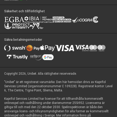
Säkerhet och tillförlitlighet
Säkra betalningsmetoder
Copyright 2026, Unibet. Alla rättigheter reserverade.
"Unibet" är ett registrerat varumärke. Den här hemsidan drivs av Kaprifol
Services Limited (organisationsnummer C 109228). Registrerat kontor: Level
6, The Centre, Tigne Point, Sliema, Malta.
Kaprifol Services Limited har licenser för att tillhandhålla kommersiellt
onlinespel och vadhållning under diarienummer 25Si952. Licenserna är
giltiga till och med den 22 oktober 2030. Spelinspektionen är både den
ansvariga licens- och tillsynsmyndigheten för alla former av kommersiellt
onlinespel och vadhållning i Sverige. Mer information finns på