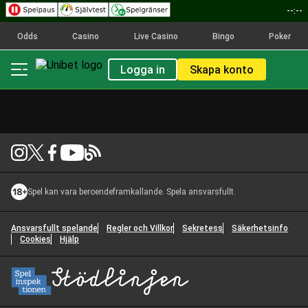
--:--
Odds
Casino
Live Casino
Bingo
Poker
Logga in
Skapa konto
Spel kan vara beroendeframkallande. Spela ansvarsfullt.
Ansvarsfullt spelande
Regler och Villkor
Sekretess
Säkerhetsinfo
Cookies
Hjälp