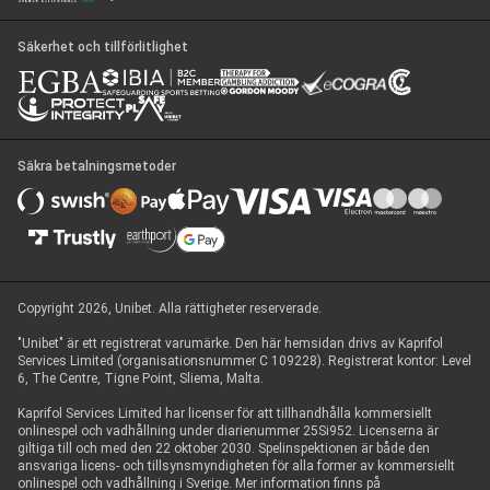
Säkerhet och tillförlitlighet
Säkra betalningsmetoder
Copyright 2026, Unibet. Alla rättigheter reserverade.
"Unibet" är ett registrerat varumärke. Den här hemsidan drivs av Kaprifol
Services Limited (organisationsnummer C 109228). Registrerat kontor: Level
6, The Centre, Tigne Point, Sliema, Malta.
Kaprifol Services Limited har licenser för att tillhandhålla kommersiellt
onlinespel och vadhållning under diarienummer 25Si952. Licenserna är
giltiga till och med den 22 oktober 2030. Spelinspektionen är både den
ansvariga licens- och tillsynsmyndigheten för alla former av kommersiellt
onlinespel och vadhållning i Sverige. Mer information finns på