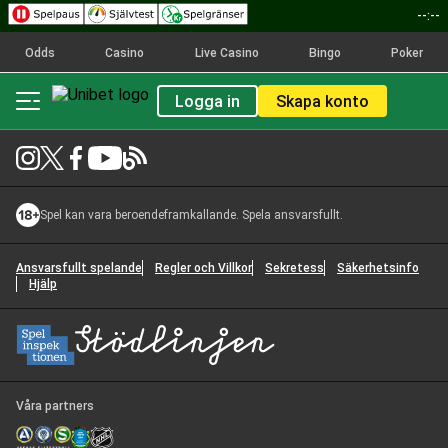
--:--
Odds
Casino
Live Casino
Bingo
Poker
Logga in
Skapa konto
Spel kan vara beroendeframkallande. Spela ansvarsfullt.
Ansvarsfullt spelande
Regler och Villkor
Sekretess
Säkerhetsinfo
Hjälp
Våra partners