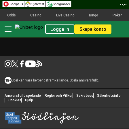
--:--
Odds
Casino
Live Casino
Bingo
Poker
Logga in
Skapa konto
Spel kan vara beroendeframkallande. Spela ansvarsfullt.
Ansvarsfullt spelande
Regler och Villkor
Sekretess
Säkerhetsinfo
Cookies
Hjälp