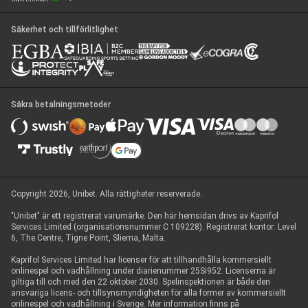
Säkerhet och tillförlitlighet
Säkra betalningsmetoder
Copyright 2026, Unibet. Alla rättigheter reserverade.
"Unibet" är ett registrerat varumärke. Den här hemsidan drivs av Kaprifol
Services Limited (organisationsnummer C 109228). Registrerat kontor: Level
6, The Centre, Tigne Point, Sliema, Malta.
Kaprifol Services Limited har licenser för att tillhandhålla kommersiellt
onlinespel och vadhållning under diarienummer 25Si952. Licenserna är
giltiga till och med den 22 oktober 2030. Spelinspektionen är både den
ansvariga licens- och tillsynsmyndigheten för alla former av kommersiellt
onlinespel och vadhållning i Sverige. Mer information finns på