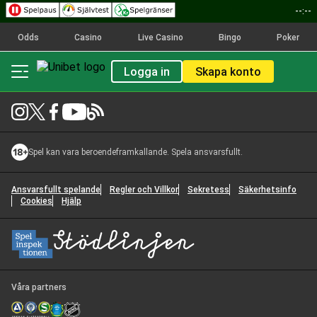
--:--
Odds
Casino
Live Casino
Bingo
Poker
Logga in
Skapa konto
Spel kan vara beroendeframkallande. Spela ansvarsfullt.
Ansvarsfullt spelande
Regler och Villkor
Sekretess
Säkerhetsinfo
Cookies
Hjälp
Våra partners