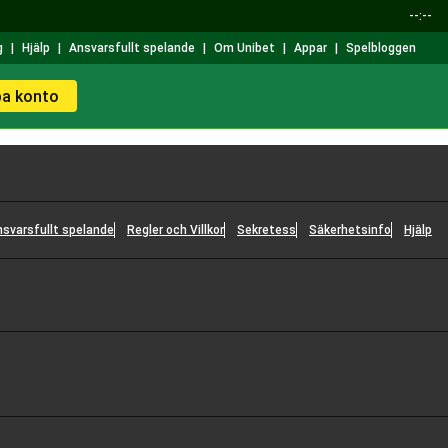
--:--
g
|
Hjälp
|
Ansvarsfullt spelande
|
Om Unibet
|
Appar
|
Spelbloggen
a konto
svarsfullt spelande
Regler och Villkor
Sekretess
Säkerhetsinfo
Hjälp