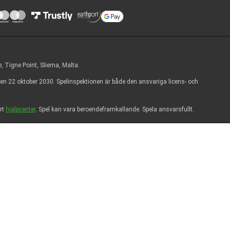
, Tigne Point, Sliema, Malta.
 den 22 oktober 2030. Spelinspektionen är både den ansvariga licens- och
rt
hjälpcenter
. Spel kan vara beroendeframkallande. Spela ansvarsfullt.