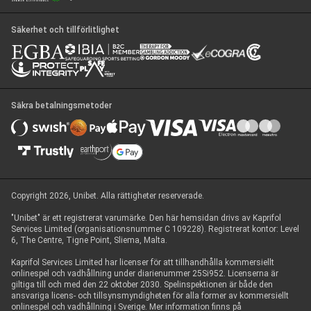
Säkerhet och tillförlitlighet
Säkra betalningsmetoder
Copyright 2026, Unibet. Alla rättigheter reserverade.
"Unibet" är ett registrerat varumärke. Den här hemsidan drivs av Kaprifol
Services Limited (organisationsnummer C 109228). Registrerat kontor: Level
6, The Centre, Tigne Point, Sliema, Malta.
Kaprifol Services Limited har licenser för att tillhandhålla kommersiellt
onlinespel och vadhållning under diarienummer 25Si952. Licenserna är
giltiga till och med den 22 oktober 2030. Spelinspektionen är både den
ansvariga licens- och tillsynsmyndigheten för alla former av kommersiellt
onlinespel och vadhållning i Sverige. Mer information finns på