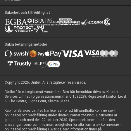
Säkerhet och tillförlitlighet
Säkra betalningsmetoder
Copyright 2026, Unibet. Alla rättigheter reserverade.
"Unibet" är ett registrerat varumärke. Den här hemsidan drivs av Kaprifol
Services Limited (organisationsnummer C 109228). Registrerat kontor: Level
6, The Centre, Tigne Point, Sliema, Malta.
Kaprifol Services Limited har licenser för att tillhandhålla kommersiellt
onlinespel och vadhållning under diarienummer 25Si952. Licenserna är
giltiga till och med den 22 oktober 2030. Spelinspektionen är både den
ansvariga licens- och tillsynsmyndigheten för alla former av kommersiellt
onlinespel och vadhållning i Sverige. Mer information finns på