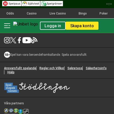
--:--
Odds
Casino
Live Casino
Bingo
Poker
Logga in
Skapa konto
Spel kan vara beroendeframkallande. Spela ansvarsfullt.
Ansvarsfullt spelande
Regler och Villkor
Sekretess
Säkerhetsinfo
Hjälp
Våra partners