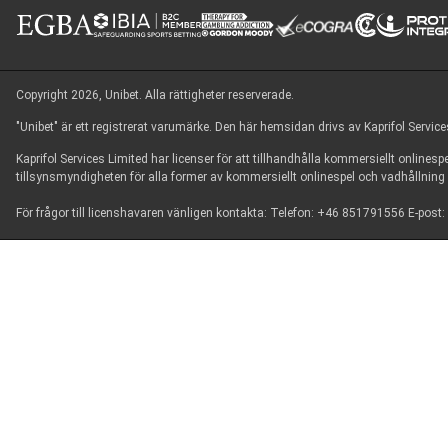
Copyright 2026, Unibet. Alla rättigheter reserverade.
"Unibet" är ett registrerat varumärke. Den här hemsidan drivs av Kaprifol Servi
Kaprifol Services Limited har licenser för att tillhandhålla kommersiellt online
tillsynsmyndigheten för alla former av kommersiellt onlinespel och vadhållning 
För frågor till licenshavaren vänligen kontakta: Telefon: +46 851791556 E-post: