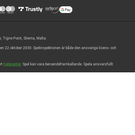
, Tigne Point, Sliema, Malta.
 den 22 oktober 2030. Spelinspektionen är både den ansvariga licens- och
rt
hjälpcenter
. Spel kan vara beroendeframkallande. Spela ansvarsfullt.