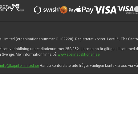
ces Limited (organisationsnummer C 109228). Registrerat kontor: Level 6, The Centre
spel och vadhållning under diarienummer 25Si952. Licenserna är giltiga till och med
i Sverige. Mer information finns på
www.spelinspektionen.se
info@kaprifollimited.se
Har du kontorelaterade frågor vänligen kontakta oss via vå