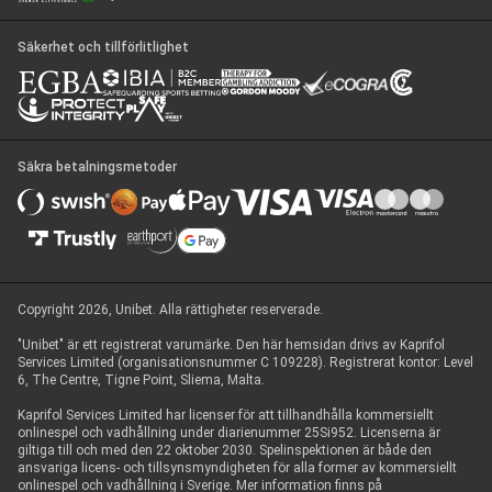
Säkerhet och tillförlitlighet
Säkra betalningsmetoder
Copyright 2026, Unibet. Alla rättigheter reserverade.
"Unibet" är ett registrerat varumärke. Den här hemsidan drivs av Kaprifol
Services Limited (organisationsnummer C 109228). Registrerat kontor: Level
6, The Centre, Tigne Point, Sliema, Malta.
Kaprifol Services Limited har licenser för att tillhandhålla kommersiellt
onlinespel och vadhållning under diarienummer 25Si952. Licenserna är
giltiga till och med den 22 oktober 2030. Spelinspektionen är både den
ansvariga licens- och tillsynsmyndigheten för alla former av kommersiellt
onlinespel och vadhållning i Sverige. Mer information finns på