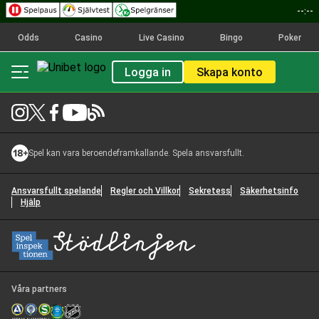
--:--
Odds
Casino
Live Casino
Bingo
Poker
Logga in
Skapa konto
Spel kan vara beroendeframkallande. Spela ansvarsfullt.
Ansvarsfullt spelande
Regler och Villkor
Sekretess
Säkerhetsinfo
Hjälp
Våra partners