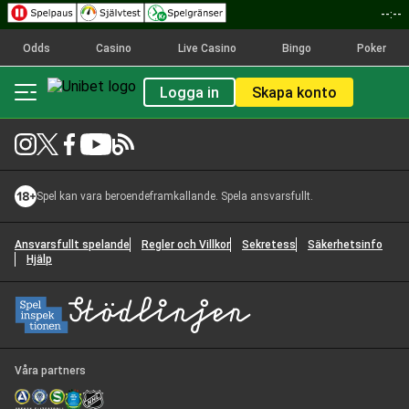
--:--
Odds
Casino
Live Casino
Bingo
Poker
Logga in
Skapa konto
Spel kan vara beroendeframkallande. Spela ansvarsfullt.
Ansvarsfullt spelande
Regler och Villkor
Sekretess
Säkerhetsinfo
Hjälp
Våra partners