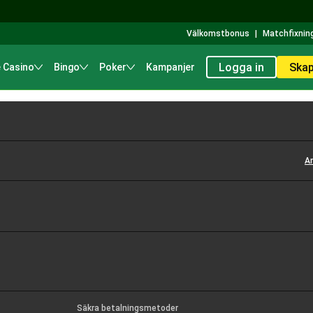
Välkomstbonus
|
Matchfixnin
Logga in
Skap
e Casino
Bingo
Poker
Kampanjer
An
Säkra betalningsmetoder