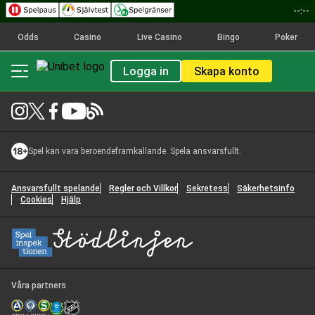
--:--
Odds
Casino
Live Casino
Bingo
Poker
Logga in
Skapa konto
Spel kan vara beroendeframkallande. Spela ansvarsfullt.
Ansvarsfullt spelande
Regler och Villkor
Sekretess
Säkerhetsinfo
Cookies
Hjälp
Våra partners