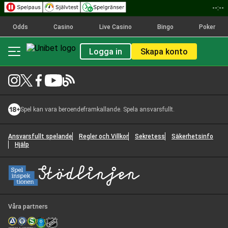
--:--
Odds
Casino
Live Casino
Bingo
Poker
Logga in
Skapa konto
Spel kan vara beroendeframkallande. Spela ansvarsfullt.
Ansvarsfullt spelande
Regler och Villkor
Sekretess
Säkerhetsinfo
Hjälp
Våra partners