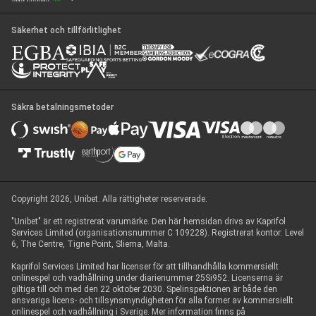
Säkerhet och tillförlitlighet
Säkra betalningsmetoder
Copyright 2026, Unibet. Alla rättigheter reserverade.
"Unibet" är ett registrerat varumärke. Den här hemsidan drivs av Kaprifol
Services Limited (organisationsnummer C 109228). Registrerat kontor: Level
6, The Centre, Tigne Point, Sliema, Malta.
Kaprifol Services Limited har licenser för att tillhandhålla kommersiellt
onlinespel och vadhållning under diarienummer 25Si952. Licenserna är
giltiga till och med den 22 oktober 2030. Spelinspektionen är både den
ansvariga licens- och tillsynsmyndigheten för alla former av kommersiellt
onlinespel och vadhållning i Sverige. Mer information finns på