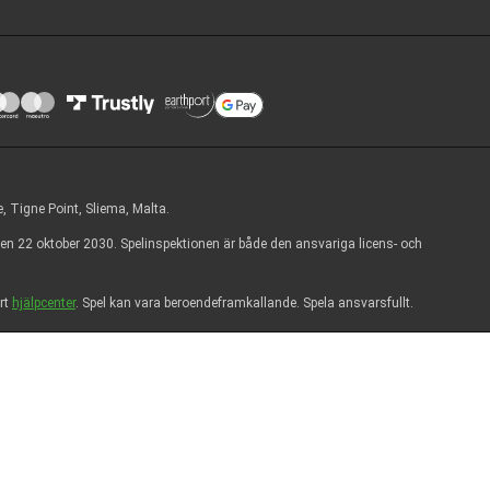
, Tigne Point, Sliema, Malta.
 den 22 oktober 2030. Spelinspektionen är både den ansvariga licens- och
rt
hjälpcenter
. Spel kan vara beroendeframkallande. Spela ansvarsfullt.