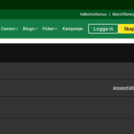
Välkomstbonus
|
Matchfixnin
Logga in
Skap
e Casino
Bingo
Poker
Kampanjer
Ansvarsfull