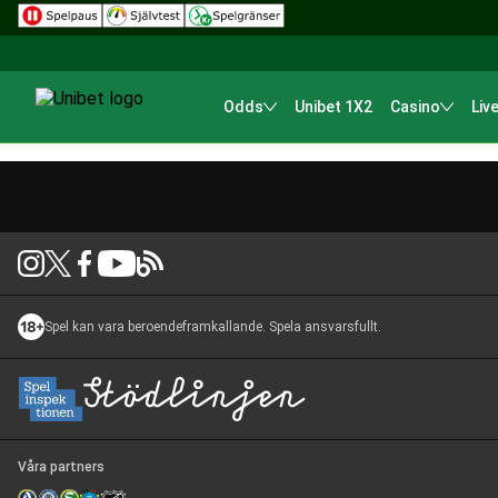
Odds
Unibet 1X2
Casino
Liv
Spel kan vara beroendeframkallande. Spela ansvarsfullt.
Våra partners